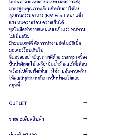
โถปั่นทำจากโพลีคาบอเนท ผลิตจากวัสดุ
มาตรฐานคุณภาพเยี่ยมสำหรับการใช้ใน
อุตสาหกรรมอาหาร (BPA Free) หนา แข็ง
แรง ทนความร้อน ความเย็นได้
ชุดใบมีดทำจากสแตนเลส แข็งแรง ทนทาน
ไม่เป็นสนิม
มีระบบเซฟตี้ ตัดการทำงานอัตโนมัติเมื่อ
มอเตอร์ร้อนเกินไป
อิ่มอร่อยอย่างมีสุขภาพดีด้วย champ เครื่อง
ปั่นน้ำผักผลไม้ เครื่องปั่นน้ำผักผลไม้ที่เพียบ
พร้อมไปด้วยฟังก์ชั่นการใช้งานอันครบครัน
ให้คุณสนุกสนานกับการปั่นน้ำผลไม้และ
สมูทตี้
OUTLET
สินค้า เอ้าท์เลต มือหนึ่ง เพื่อผู้ประกอบการ
รายละเอียดสินค้า
เพิ่มตัวเลือกให้กับคุณ ประหยัดต้นทุน สู้
เศรษฐกิจ
ตัวเครื่องขนาด 17 x 21 x 56 ซม.
ไม่ลดฟังชั่นการทำงาน ไม่ลดเกรดวัสดุผลิต
ตำหนิ #7480