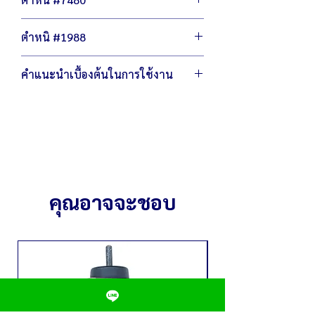
น้ำหนัก 5 กิโลกรัม
วีดีโอทดสอบสินค้า
กำลังไฟ 220 โวลต์ / 850 วัตต์
มีรอยขนแมว
ความเร็วในการปั่น 2,000-28,000 รอบ/
ตำหนิ #1988
พลาสติกซีด
นาที
ไม่มีฝาครอบตัวรีเซต ตัวรีเชตใช้งานได้
สามารถปรับความเร็วได้หลายระดับ
มีรอยขนแมว โถมีรอยถลอก
ปกติ
คำแนะนำเบื้องต้นในการใช้งาน
สติ๊กเกอร์ลอก พลาสติกซีด
มอเตอร์ใช้งานได้ปกติ
ตัวรีเชตใช้งานได้ปกติ
ชุดใบมีดใหม่
ควรให้เครื่องหยุดสนิทก่อน จึงค่อยยกหรือ
มอเตอร์ใช้งานได้ปกติ
ขยับโถปั่นขึ้น
ชุดใบมีดใหม่
เหมาะสำหรับการปั่นขายจำนวนมากต่อวัน
คุณอาจจะชอบ