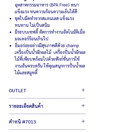
อุตสาหกรรมอาหาร (BPA Free) หนา
แข็งแรง ทนความร้อนความเย็นได้ดี
ชุดใบมีดทำจากสแตนเลส แข็งแรง
ทนทาน ไม่เป็นสนิม
มีระบบเซฟตี้ ตัดการทำงานอัตโนมัติเมื่อ
มอเตอร์ร้อนเกินไป
อิ่มอร่อยอย่างมีสุขภาพดีด้วย champ
เครื่องปั่นน้ำผักผลไม้ เครื่องปั่นน้ำผักผล
ไม้ที่เพียบพร้อมไปด้วยฟังก์ชั่นการใช้
งานอันครบครัน ให้คุณสนุกการปั่นน้ำผล
ไม้และสมูทตี้
OUTLET
สินค้า เอ้าท์เลต มือหนึ่ง เพื่อผู้ประกอบการ
รายละเอียดสินค้า
เพิ่มตัวเลือกให้กับคุณ ประหยัดต้นทุน สู้
เศรษฐกิจ
ตัวเครื่องขนาด 22 x 22 x 50 ซม.
ไม่ลดฟังชั่นการทำงาน ไม่ลดเกรดวัสดุผลิต
ตำหนิ #7013
น้ำหนัก 7.5 กิโลกรัม
กำลังไฟ 220 โวลต์ / 1,800 วัตต์