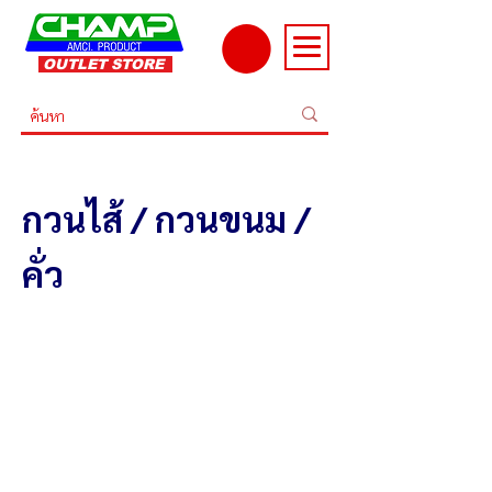
OUTLET STORE
กวนไส้ / กวนขนม /
คั่ว
เครื่องกวน