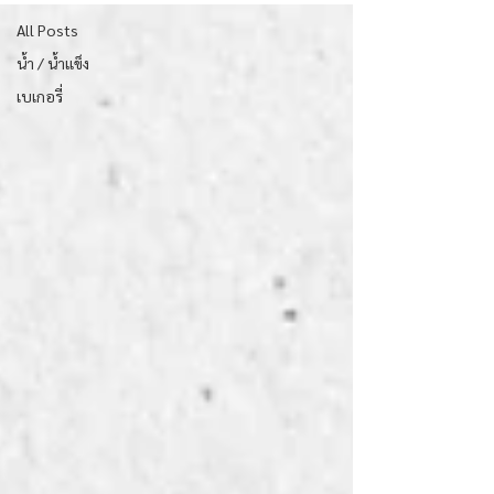
All Posts
น้ำ / น้ำแข็ง
เบเกอรี่