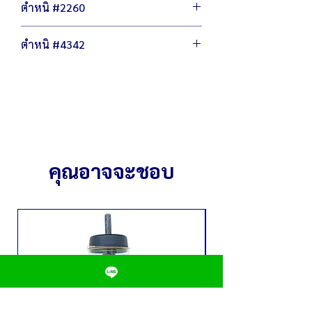
ไม่ลดฟังชั่นการทำงาน ไม่ลดเกรดวัสดุผลิต
ตำหนิ #2260
น้ำหนัก 2.5 กิโลกรัม
โถน้ำหวานสามารถจุได้ 8 ลิตร
มีรอยถลอก ขีดข่วน
ตำหนิ #4342
พลาสติกซีดเหลือง
ก๊อกใช้งานได้ น้ำไม่รั่วซึม
มีรอยถลอก ขีดข่วน
พลาสติกซีดเหลือง
ก๊อกใช้งานได้ น้ำไม่รั่วซึม
คุณอาจจะชอบ