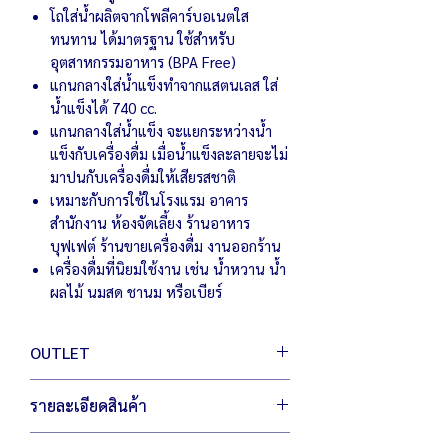
โถใส่น้ำผลิตจากโพลีคาร์บอเนตใส
ทนทาน ได้มาตรฐาน ใช้สำหรับ
อุตสาหกรรมอาหาร (BPA Free)
แกนกลางใส่น้ำแข็งทำจากแสตนเลส ใส่
น้ำแข็งได้ 740 cc.
แกนกลางใส่น้ำแข็ง จะแยกระหว่างน้ำ
แข็งกับเครื่องดื่ม เมื่อน้ำแข็งละลายจะไม่
มาปนกับเครื่องดื่มให้เสียรสชาติ
เหมาะกับการใช้ในโรงแรม อาคาร
สำนักงาน ห้องจัดเลี้ยง ร้านอาหาร
บุฟเฟต์ ร้านขายเครื่องดื่ม งานออกร้าน
เครื่องดื่มที่นิยมใช้งาน เช่น น้ำหวาน น้ำ
ผลไม้ นมสด ชานม หรือเบียร์
OUTLET
สินค้า เอ้าท์เลต มือหนึ่ง เพื่อผู้ประกอบการ
รายละเอียดสินค้า
เพิ่มตัวเลือกให้กับคุณ ประหยัดต้นทุน สู้
เศรษฐกิจ
ตัวเครื่องขนาด 27 x 36 x 60 ซม.