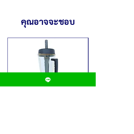
คุณอาจจะชอบ
เครื่องปั่นน้ำผลไม้ CHAMP รุ่น C-
หลอดใส่น้ำ 3 ลิตร
BL-793 (3088)