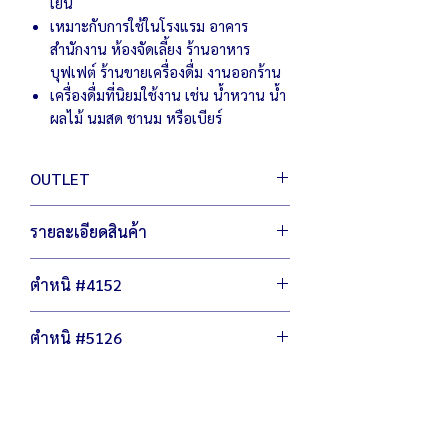
เย็น
เหมาะกับการใช้ในโรงแรม อาคาร
สำนักงาน ห้องจัดเลี้ยง ร้านอาหาร
บุฟเฟต์ ร้านขายเครื่องดื่ม งานออกร้าน
เครื่องดื่มที่นิยมใช้งาน เช่น น้ำหวาน น้ำ
ผลไม้ นมสด ชานม หรือเบียร์
OUTLET
สินค้า เอ้าท์เลต มือหนึ่ง เพื่อผู้ประกอบการ
รายละเอียดสินค้า
เพิ่มตัวเลือกให้กับคุณ ประหยัดต้นทุน สู้
เศรษฐกิจ
ตัวเครื่องขนาด 16.5 x 19 x 55 ซม.
ไม่ลดฟังชั่นการทำงาน ไม่ลดเกรดวัสดุผลิต
ตำหนิ #4152
น้ำหนัก 2 กิโลกรัม
โถน้ำหวานสามารถจุได้ 3 ลิตร
มีรอยขีดข่วน ถลอก สีหลุดบางจุด
ตำหนิ #5126
โถพลาสติกซีดเหลือง
ก๊อกกดน้ำใช้งานได้ ไม่รั่วซึม
มีรอยขีดข่วน ถลอก สีหลุดบางจุด
โถพลาสติกซีดเหลือง
ก๊อกกดน้ำใช้งานได้ ไม่รั่วซึม