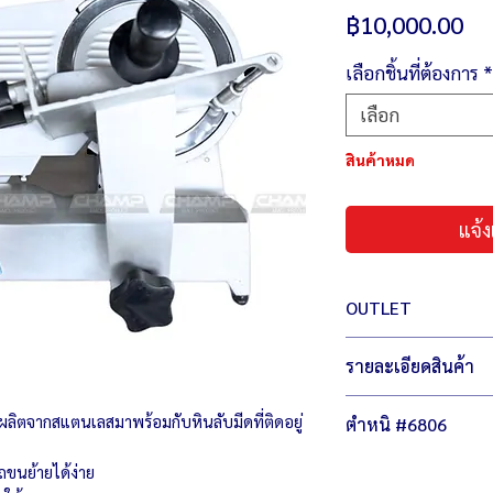
รา
฿10,000.00
เลือกชิ้นที่ต้องการ
*
เลือก
สินค้าหมด
แจ้ง
OUTLET
สินค้า เอ้าท์เลต มือหนึ
รายละเอียดสินค้า
เพิ่มตัวเลือกให้กับคุณ 
ไม่ลดฟังชั่นการทำงาน ไ
ตัวเครื่องขนาด 16 x
ดผลิตจากสแตนเลสมาพร้อมกับหินลับมีดที่ติดอยู่
ตำหนิ #6806
น้ำหนัก 16 กิโลกรัม
กำลังไฟ 220 โวลต์ /
มีรอยถลอก รอยขน
ถขนย้ายได้ง่าย
ใบมีดขนาด 8”
กะละมังบุบเล็กน้อ