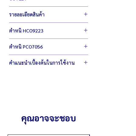
สินค้า เอ้าท์เลต มือหนึ่ง เพื่อผู้ประกอบการ
รายละเอียดสินค้า
เพิ่มตัวเลือกให้กับคุณ ประหยัดต้นทุน สู้
เศรษฐกิจ
ตัวเครื่องขนาด 22 x 35 x 40 ซม.
ไม่ลดฟังชั่นการทำงาน ไม่ลดเกรดวัสดุผลิต
ตำหนิ HCO9223
น้ำหนัก 12.2 กิโลกรัม
กำลังไฟ 220 โวลต์ / 300 วัตต์
วีดีโอทดสอบสินค้า
ถังผสมมีขนาดกว้าง 8.5" x สูง 7" พร้อมหัวตี
ตำหนิ PCO7056
3 แบบ (ตะกร้อ ตะขอ และใบพาย)
ผสมแป้งได้สูงสุด 5 ลิตร หรือ รวมส่วนผสม
วีดีโอทดสอบสินค้า
คำแนะนำเบื้องต้นในการใช้งาน
ได้ 1/2 กก./ครั้ง
สามารถตีไข่ได้ 5-10 ฟอง/ครั้ง
ถังตีสามารถถอดทำความสะอาดได้
หมั่นทำความสะอาด โดยใช้ผ้าชุบน้ำบิดให้
แห้งเช็ดบริเวณเครื่องหลังการใช้งาน
คุณอาจจะชอบ