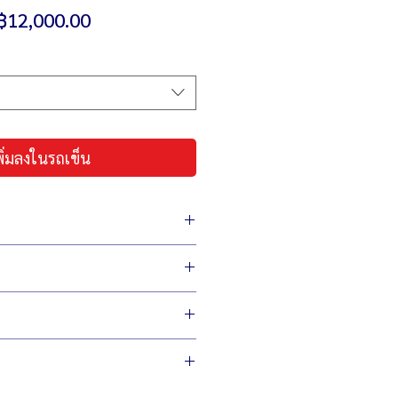
ราคา
฿12,000.00
ขาย
ลด
พิ่มลงในรถเข็น
่ง เพื่อผู้ประกอบการ
ประหยัดต้นทุน สู้เศรษฐกิจ
ม่ลดเกรดวัสดุผลิต
 44 x 50 ซม.
 650 วัตต์
อย
ลิตร หรือ รวมส่วนผสม 1/2 กก./ครั้ง
 ฟอง/ครั้ง
บางจุด