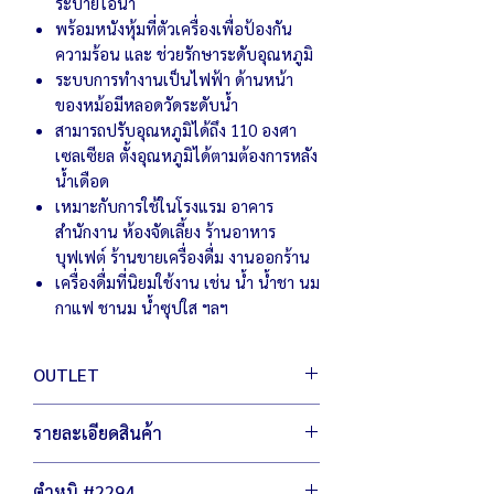
ระบายไอน้ำ
พร้อมหนังหุ้มที่ตัวเครื่องเพื่อป้องกัน
ความร้อน และ ช่วยรักษาระดับอุณหภูมิ
ระบบการทำงานเป็นไฟฟ้า ด้านหน้า
ของหม้อมีหลอดวัดระดับน้ำ
สามารถปรับอุณหภูมิได้ถึง 110 องศา
เซลเซียล ตั้งอุณหภูมิได้ตามต้องการหลัง
น้ำเดือด
เหมาะกับการใช้ในโรงแรม อาคาร
สำนักงาน ห้องจัดเลี้ยง ร้านอาหาร
บุฟเฟต์ ร้านขายเครื่องดื่ม งานออกร้าน
เครื่องดื่มที่นิยมใช้งาน เช่น น้ำ น้ำชา นม
กาแฟ ชานม น้ำซุปใส ฯลฯ
OUTLET
สินค้า เอ้าท์เลต มือหนึ่ง เพื่อผู้ประกอบการ
รายละเอียดสินค้า
เพิ่มตัวเลือกให้กับคุณ ประหยัดต้นทุน สู้
เศรษฐกิจ
ตัวเครื่องขนาด 39 x 48 ซม.
ไม่ลดฟังชั่นการทำงาน ไม่ลดเกรดวัสดุผลิต
ตำหนิ #2294