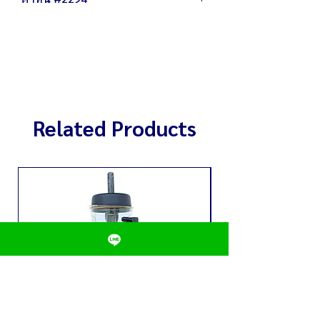
น้ำหนัก 3.5 กิโลกรัม
กำลังไฟ 220 โวลต์ / 1,500 วัตต์
หนังหุ้มมีรอยขีดข่วน คาบกาวสติ๊กเกอร์
เส้นผ่านศูนย์กลาง 29 ซม. สูง 32 ซม.
ฐานล่างมีรอยขนแมว และขีดข่วน
(ภายใน)
ตัวปรับอุณหภูมิ ใช้งานได้ปกติ
เส้นผ่านศูนย์กลาง 39 ซม. สูง 48 ซม.
ภายในหม้อไม่มีคาบตะกัน
(ภายนอก)
ก๊อกกดน้ำไม่รั่ว
สามารถต้ม น้ำร้อนได้สูงสุด 20 ลิตร
สินค้ายังไม่ผ่านการใช้งาน
Related Products