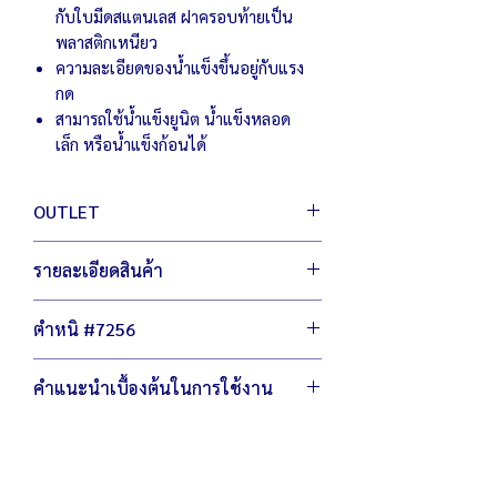
กับใบมีดสแตนเลส ฝาครอบท้ายเป็น
พลาสติกเหนียว
ความละเอียดของน้ำแข็งขึ้นอยู่กับแรง
กด
สามารถใช้น้ำแข็งยูนิต น้ำแข็งหลอด
เล็ก หรือน้ำแข็งก้อนได้
OUTLET
สินค้า เอ้าท์เลต มือหนึ่ง เพื่อผู้ประกอบการ
รายละเอียดสินค้า
เพิ่มตัวเลือกให้กับคุณ ประหยัดต้นทุน สู้
เศรษฐกิจ
ตัวเครื่องขนาด 26 x 55 x 47 ซม.
ไม่ลดฟังชั่นการทำงาน ไม่ลดเกรดวัสดุผลิต
ตำหนิ #7256
ความยาวท่อไสน้ำแข็ง 26 ซม.
น้ำหนัก 9 กิโลกรัม
มีรอยถลอก ขีดข่วน คาบกาว
ใช้กำลังไฟ 220โวลต์ / 200วัตต์
คำแนะนำเบื้องต้นในการใช้งาน
ฝาครอบท้ายมอเตอร์ไม่แตก
ใบมีดใหม่ ไม่ผ่านการใช้งาน
ไม่ควรนำมือเข้าไปในท่อของเครื่องไสน้ำ
แข็ง
ควรตั้งเครื่องบนพื้นที่ราบ มั่นคง