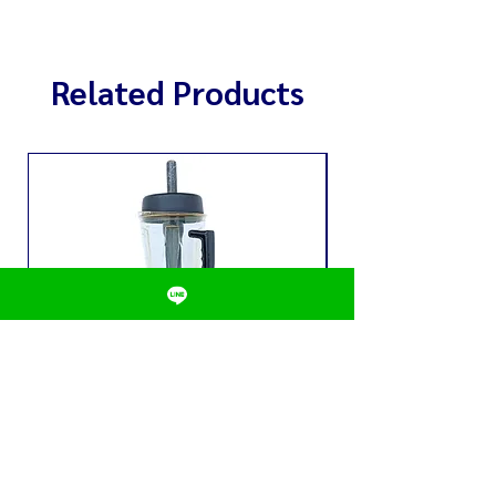
ไม่ควรให้มอเตอร์โดนน้ำโดยเด็ดขาด
Related Products
เครื่องปั่นน้ำผลไม้ CHAMP รุ่น C-
หลอดใส่น้ำ 3 ลิตร