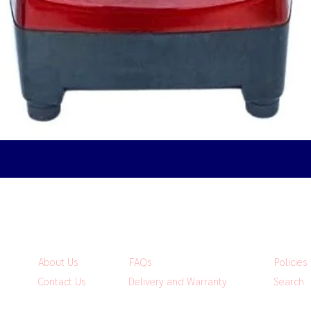
Quick View
About Us
FAQs
Policies
Contact Us
Delivery and Warranty
Search