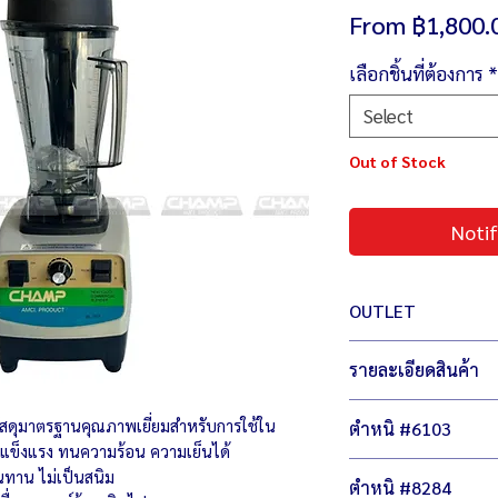
From
฿1,800.
เลือกชิ้นที่ต้องการ
*
Select
Out of Stock
Notif
OUTLET
สินค้า เอ้าท์เลต มือหนึ
รายละเอียดสินค้า
เพิ่มตัวเลือกให้กับคุณ 
ไม่ลดฟังชั่นการทำงาน ไ
ตัวเครื่องขนาด 17 x
วีดีโอทดสอบสินค้า
สดุมาตรฐานคุณภาพเยี่ยมสำหรับการใช้ใน
ตำหนิ #6103
น้ำหนัก 5 กิโลกรัม
แข็งแรง ทนความร้อน ความเย็นได้
กำลังไฟ 220 โวลต์ /
มีรอยขนแมว
ทาน ไม่เป็นสนิม
ความเร็วในการปั่น
ตำหนิ #8284
พลาสติกซีด