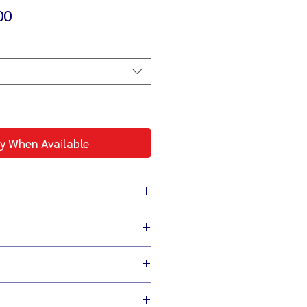
Sale
00
Price
y When Available
่ง เพื่อผู้ประกอบการ
ประหยัดต้นทุน สู้เศรษฐกิจ
ม่ลดเกรดวัสดุผลิต
 21 x 56 ซม.
 850 วัตต์
 2,000-28,000 รอบ/นาที