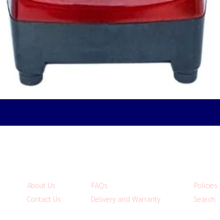
Quick View
About Us
FAQs
Policies
Contact Us
Delivery and Warranty
Search