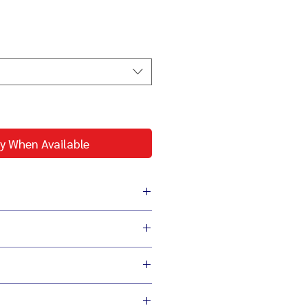
Price
y When Available
่ง เพื่อผู้ประกอบการ
ประหยัดต้นทุน สู้เศรษฐกิจ
ม่ลดเกรดวัสดุผลิต
 21 x 56 ซม.
 850 วัตต์
 2,000-28,000 รอบ/นาที
มีคาบกาว ถลอก