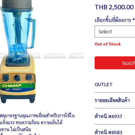
THB 2,500.00
เลือกชิ้นที่ต้องการ
*
Select
Out of Stock
Notif
OUTLET
สินค้า เอ้าท์เลต มือหนึ
รายละเอียดสินค้า
เพิ่มตัวเลือกให้กับคุณ 
ไม่ลดฟังชั่นการทำงาน ไ
ตัวเครื่องขนาด 17 x
วีดีโอทดสอบสินค้า
สดุมาตรฐานคุณภาพเยี่ยมสำหรับการใช้ใน
ตำหนิ #6937
น้ำหนัก 5 กิโลกรัม
แข็งแรง ทนความร้อน ความเย็นได้
กำลังไฟ 220 โวลต์ /
มีรอยขนแมว
ทาน ไม่เป็นสนิม
ความเร็วในการปั่น
ตำหนิ #6583
พลาสติกซีดเหลือง 