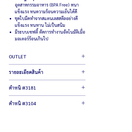
อุตสาหกรรมอาหาร (BPA Free) หนา
แข็งแรง ทนความร้อนความเย็นได้ดี
ชุดใบมีดทำจากสแตนเลสสตีลอย่างดี
แข็งแรง ทนทาน ไม่เป็นสนิม
มีระบบเซฟตี้ ตัดการทำงานอัตโนมัติเมื่อ
มอเตอร์ร้อนเกินไป
OUTLET
สินค้า เอ้าท์เลต มือหนึ่ง เพื่อผู้ประกอบการ
รายละเอียดสินค้า
เพิ่มตัวเลือกให้กับคุณ ประหยัดต้นทุน สู้
เศรษฐกิจ
ตัวเครื่องขนาด 23 x 22 x 45 ซม.
ไม่ลดฟังชั่นการทำงาน ไม่ลดเกรดวัสดุผลิต
ตำหนิ #3181
น้ำหนัก 4 กิโลกรัม
กำลังไฟ 220 โวต์ / 1500 วัตต์
มีรอยขีดข่วน ถลอก
ความเร็วในการปั่น 2,000-22,000 รอบ/
ตำหนิ #3104
ฝาพลาสติกขอบแตกเล็กน้อย
นาที
ตัวรีเชตใช้งานได้ปกติ
สามารถปรับความเร็วได้หลายระดับ
มีรอยขีดข่วน ถลอก
มอเตอร์ใช้งานได้ปกติ
พลาสติกมีสีเหลืองซีด สีไม่สม่ำเสมอ
ชุดใบมีดใหม่
ตัวรีเชตใช้งานได้ปกติ