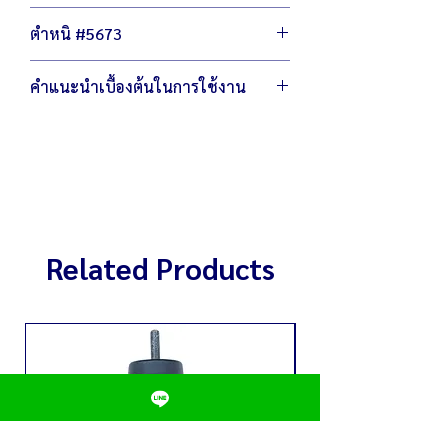
เศรษฐกิจ
ตัวเครื่องขนาด 22 x 22 x 50 ซม.
ไม่ลดฟังชั่นการทำงาน ไม่ลดเกรดวัสดุผลิต
ตำหนิ #5673
น้ำหนัก 7.5 กิโลกรัม
กำลังไฟ 220 โวลต์ / 1,800 วัตต์
มีรอยขีดข่วน ถลอก สนิมบางจุด
ระดับเสียงขณะใช้งาน 80 เดซิเบล
คำแนะนำเบื้องต้นในการใช้งาน
ตัวรีเชตใช้งานได้ปกติ
เป็นระบบดิจิตอลสามารถเลือกปรับ
มอเตอร์ใช้งานได้ปกติ
ความเร็วได้ 5 ระดับ
ควรให้เครื่องหยุดสนิทก่อน จึงค่อยยกหรือ
ชุดใบมีดใหม่
ปริมาณความจุของโถ 1 ลิตร
ขยับโถปั่นขึ้น
ฝาครอบไม่มีรอยแตกร้าว
Related Products