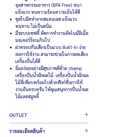
อุตสาหกรรมอาหาร (BPA Free) หนา
แข็งแรง ทนความร้อนความเย็นได้ดี
ชุดใบมีดทำจากสแตนเลส แข็งแรง
ทนทาน ไม่เป็นสนิม
มีระบบเซฟตี้ ตัดการทำงานอัตโนมัติเมื่อ
มอเตอร์ร้อนเกินไป
ฝาครอบกันเสียงเป็นแบบ Built-In ง่าย
ต่อการใช้งาน สามารถช่วยในการลดเสียง
เครื่องปั่นได้ดี
อิ่มอร่อยอย่างมีสุขภาพดีด้วย champ
เครื่องปั่นน้ำผักผลไม้ เครื่องปั่นน้ำผักผล
ไม้ที่เพียบพร้อมไปด้วยฟังก์ชั่นการใช้
งานอันครบครัน ให้คุณสนุกการปั่นน้ำผล
ไม้และสมูทตี้
OUTLET
สินค้า เอ้าท์เลต มือหนึ่ง เพื่อผู้ประกอบการ
รายละเอียดสินค้า
เพิ่มตัวเลือกให้กับคุณ ประหยัดต้นทุน สู้