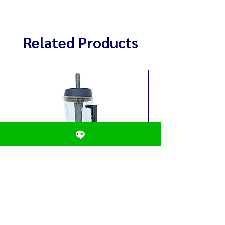
Related Products
เครื่องปั่นน้ำผลไม้ CHAMP รุ่น C-
หลอดใส่น้ำ 3 ลิตร