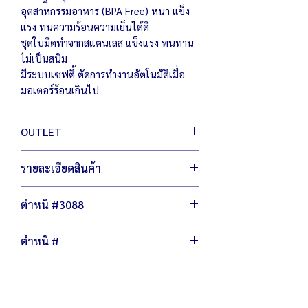
อุตสาหกรรมอาหาร (BPA Free) หนา แข็ง
แรง ทนความร้อนความเย็นได้ดี
ชุดใบมีดทำจากสแตนเลส แข็งแรง ทนทาน
ไม่เป็นสนิม
มีระบบเซฟตี้ ตัดการทำงานอัตโนมัติเมื่อ
มอเตอร์ร้อนเกินไป
OUTLET
สินค้า เอ้าท์เลต มือหนึ่ง เพื่อผู้ประกอบการ
รายละเอียดสินค้า
เพิ่มตัวเลือกให้กับคุณ ประหยัดต้นทุน สู้
เศรษฐกิจ
ไม่ลดฟังชั่นการทำงาน ไม่ลดเกรดวัสดุผลิต
ตำหนิ #3088
ตัวเครื่องขนาด 17 x 21 x 56 ซม.
นํ้าหนัก 5 กิโลกรัม
มีรอยขีดข่วน ถลอกบางจุด
กำลังไฟ 220 โวลต์ / 1,000 วัตต์
ตำหนิ #
สีส่วนฐานไม่สม่ำเสมอ
สามารถปรับความเร็วได้ 6 ระดับ
โถพลาสติกซีดเหลือง หม่น
ตัวรีเชตใช้งานได้ปกติ
มอเตอร์ใช้งานได้ปกติ
ชุดใบมีดใหม่